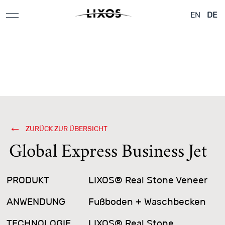
Applikationen &
Flugzeuge &
Architektur
EN
DE
Designelemente
Yachten
ZURÜCK ZUR ÜBERSICHT
Global Express Business Jet
PRODUKT
LIXOS® Real Stone Veneer
ANWENDUNG
Fußboden + Waschbecken
TECHNOLOGIE
LIXOS® Real Stone