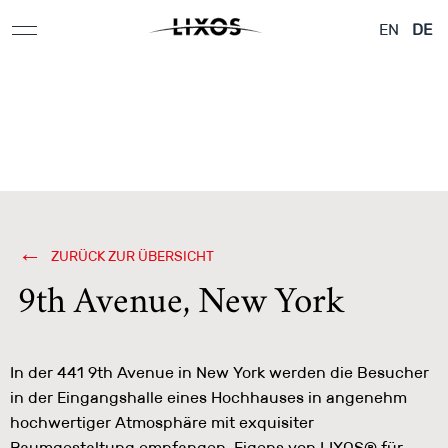
Applikationen &
Flugzeuge &
Architektur
EN
DE
Designelemente
Yachten
ZURÜCK ZUR ÜBERSICHT
9th Avenue, New York
In der 441 9th Avenue in New York werden die Besucher
in der Eingangshalle eines Hochhauses in angenehm
hochwertiger Atmosphäre mit exquisiter
Raumgestaltung empfangen. Eigens von LIXOS® für